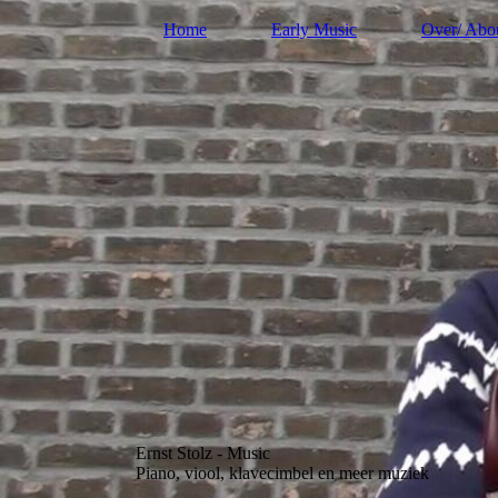
Home
Early Music
Over/ Abo
Ernst Stolz - Music
Piano, viool, klavecimbel en meer