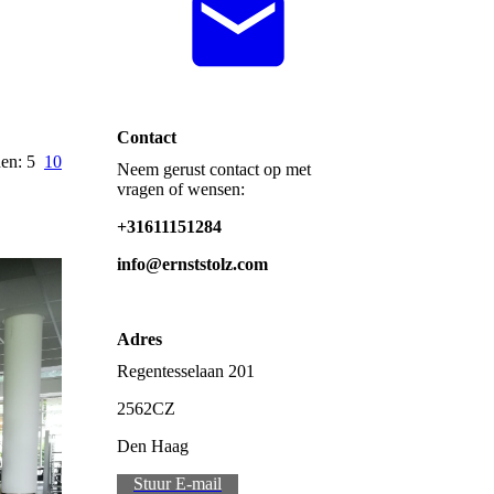
Contact
en: 5
10
Neem gerust contact op met
vragen of wensen:
+31611151284
info@ernststolz.com
Adres
Regentesselaan 201
2562CZ
Den Haag
Stuur E-mail