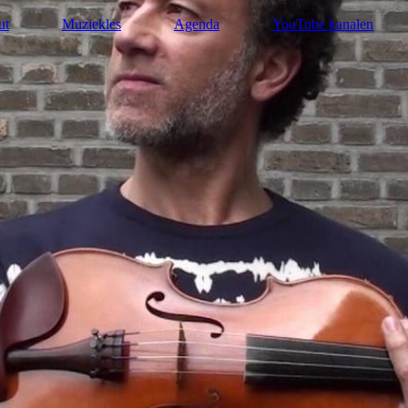
ut
Muziekles
Agenda
YouTube kanalen
 muziek