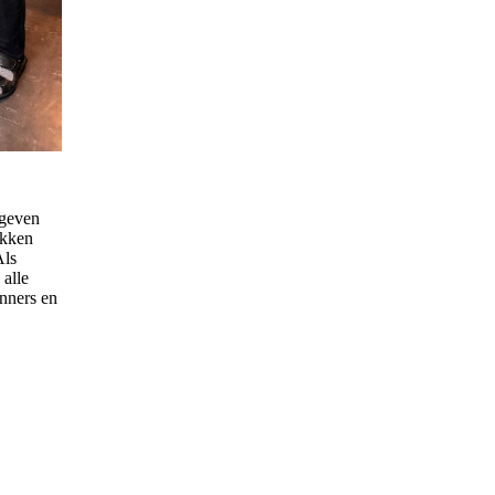
sgeven
akken
Als
 alle
inners en