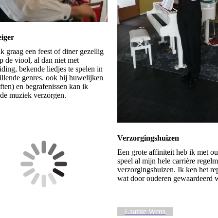
eiger
k graag een feest of diner gezellig
p de viool, al dan niet met
iding, bekende liedjes te spelen in
illende genres. ook bij huwelijken
often) en begrafenissen kan ik
de muziek verzorgen.
Verzorgingshuizen
Een grote affiniteit heb ik met o
speel al mijn hele carrière regelm
verzorgingshuizen. Ik ken het re
wat door ouderen gewaardeerd 
Laatste Wens