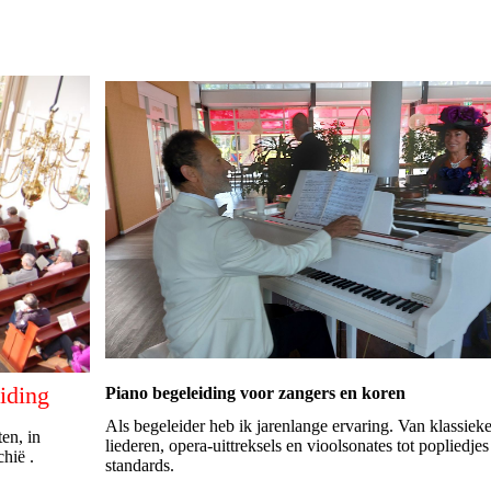
eiding
Piano begeleiding voor zangers en koren
Als begeleider heb ik jarenlange ervaring. Van klassiek
ten, in
liederen, opera-uittreksels en vioolsonates tot popliedjes
chië .
standards.