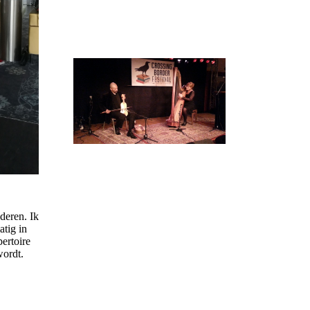
uderen. Ik
atig in
pertoire
wordt.