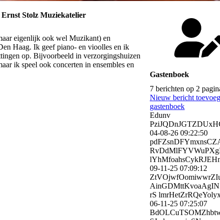
Ernst Stolz Muziekatelier
aar eigenlijk ook wel Muzikant) en
en Haag. Ik geef piano- en vioolles en ik
settingen op. Bijvoorbeeld in verzorgingshuizen
 maar ik speel ook concerten in ensembles en
Gastenboek
7 berichten op 2 pagin
Nieuw bericht toevoe
gastenboek
Edunv
PziJQDnJGTZDUx
04-08-26
09:22:50
pdFZsnDFYmxnsCZ
RvDdMlFYVWuPXgH
lYhMfoahsCykRJEHnj
09-11-25
07:09:12
ZtVOjwfOomiwwrZI
AinGDMttKvoaAgIN
rS lmrHetZrRQeYol
06-11-25
07:25:07
BdOLCuTSOMZhbt