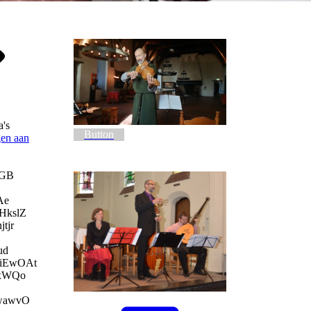
a's
Button
gen aan
HGB
Ae
kslZ
tjr
ud
iEwOAt
yxWQo
wawvO