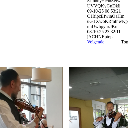
SJmhnycacinSNw
UVVQKyGnDklj
09-10-25
08:53:21
QHfipcEfwinOaHm
uGTXwoKRmIhwKp
nhUwhpynxJKu
08-10-25
23:32:11
jACHNEptop
Volgende
Ton